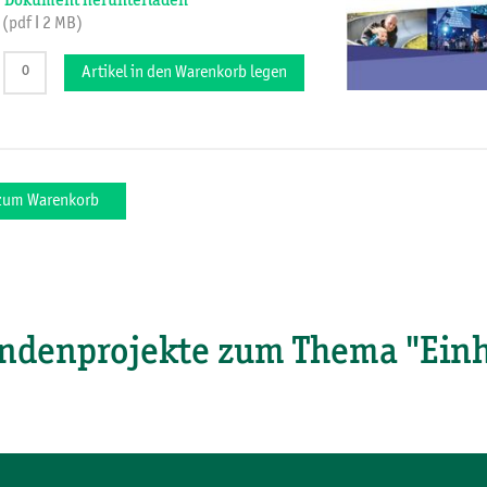
Dokument herunterladen
(pdf ǀ 2 MB)
Artikel in den Warenkorb legen
 zum Warenkorb
ndenprojekte zum Thema "Einh