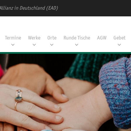
Allianz in Deutschland (EAD)
Termine
Werke
Orte
Runde Tische
AGW
Gebet