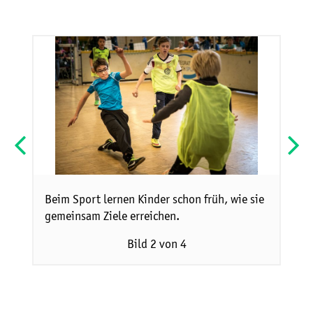
tz
Beim Sport lernen Kinder schon früh, wie sie
Mac
gemeinsam Ziele erreichen.
Stad
Bild 2 von 4