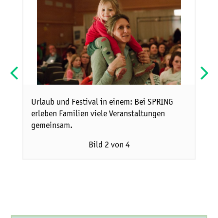
ten
Urlaub und Festival in einem: Bei SPRING
Füh
.
erleben Familien viele Veranstaltungen
Mei
gemeinsam.
Tief
Bild 2 von 4
© I