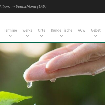
Allianz in Deutschland (EAD)
Termine
Werke
Orte
Runde Tische
AGW
Gebet