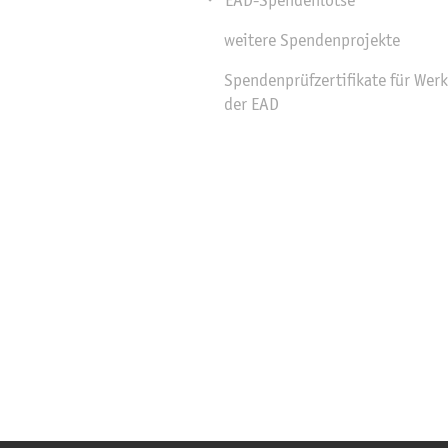
EAD-Spendenlotse
weitere Spendenprojekte
Mein Spendenprojekt finden
Spendenprüfzertifikate für Wer
Stiftung
der EAD