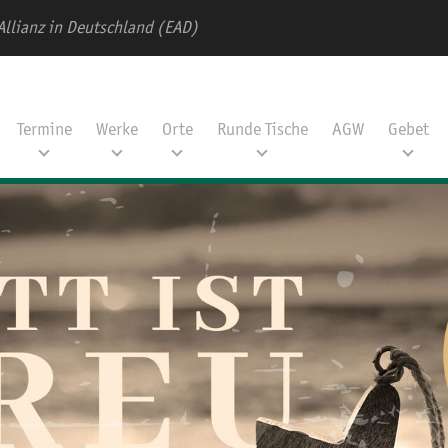
Allianz in Deutschland (EAD)
Termine
Werke
Orte
Runde Tische
AGW
Gebet