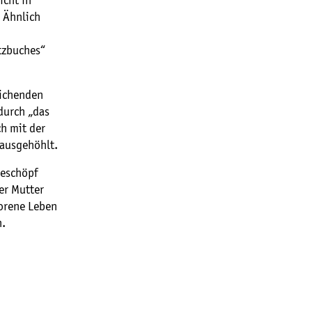
icht in
 Ähnlich
tzbuches“
eichenden
durch „das
h mit der
 ausgehöhlt.
Geschöpf
er Mutter
borene Leben
n.