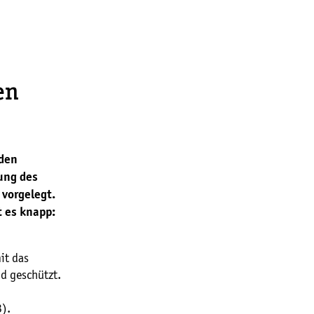
en
 den
ung des
vorgelegt.
t es knapp:
it das
d geschützt.
3).