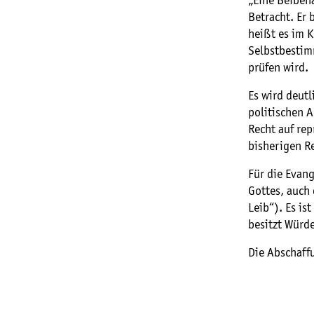
„Eine Beibeh
Betracht. Er
heißt es im 
Selbstbestim
prüfen wird.
Es wird deutl
politischen A
Recht auf re
bisherigen R
Für die Evang
Gottes, auch
Leib“). Es is
besitzt Würd
Die Abschaffu