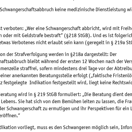
n Schwangerschaftsabbruch keine medizinische Dienstleistung wi
t verboten: „Wer eine Schwangerschaft abbricht, wird mit Freihe
n oder mit Geldstrafe bestraft“ (§218 StGB). Und es ist folgeric
twas Verbotenes nicht erlaubt sein kann (geregelt in § 219a St
n der Strafverfolgung werden in §218a dargestellt: Der
aftsabbruch bleibt während der ersten 12 Wochen nach der Ve
menzelle straffrei, sofern mindestens drei Tage vor der Abtreib
einer anerkannten Beratungsstelle erfolgt („faktische Fristen
z festgelegte Indikation festgestellt wird, liegt keine Rechtswid
Beratung wird in § 219 StGB formuliert: „Die Beratung dient de
Lebens. Sie hat sich von dem Bemühen leiten zu lassen, die Fra
der Schwangerschaft zu ermutigen und ihr Perspektiven für ein 
eröffnen.“
dikation vorliegt, muss es den Schwangeren möglich sein, Info