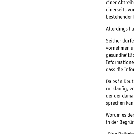
einer Abtrei
einerseits vo
bestehender R
Allerdings ha
Seither dürf
vornehmen un
gesundheitli
Informatione
dass die Info
Da es in Deu
rückläufig, 
der der damal
sprechen kann
Worum es dem 
in der Begrü