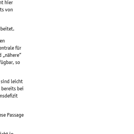
t hier
ts von
beitet.
gen
ntrale für
d „nähere“
fügbar, so
sind leicht
bereits bei
nsdefizit
ese Passage