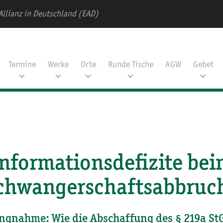
Allianz in Deutschland (EAD)
Termine
Werke
Orte
Runde Tische
AGW
Gebet
nformationsdefizite be
chwangerschaftsabbruc
ungnahme: Wie die Abschaffung des § 219a St