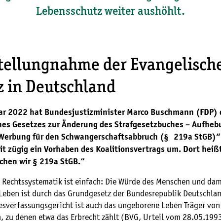
Lebensschutz weiter aushöhlt.
Stellungnahme der Evangelisch
z in Deutschland
ar 2022 hat Bundesjustizminister Marco Buschmann (FDP)
nes Gesetzes zur Änderung des Strafgesetzbuches – Aufheb
 Werbung für den Schwangerschaftsabbruch (§ 219a StGB)“ 
it zügig ein Vorhaben des Koalitionsvertrags um. Dort heiß
chen wir § 219a StGB.“
e Rechtssystematik ist einfach: Die Würde des Menschen und dam
Leben ist durch das Grundgesetz der Bundesrepublik Deutschlan
verfassungsgericht ist auch das ungeborene Leben Träger von
, zu denen etwa das Erbrecht zählt (BVG, Urteil vom 28.05.199