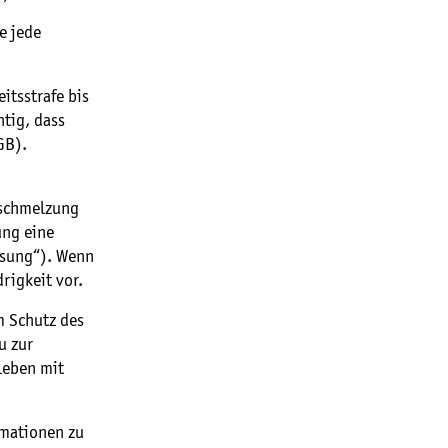
e jede
itsstrafe bis
htig, dass
GB).
rschmelzung
ung eine
lösung“). Wenn
rigkeit vor.
m Schutz des
u zur
Leben mit
rmationen zu