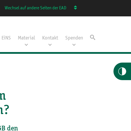
Wechsel auf andere Seiten der EAD
EiNS
Material
Kontakt
Spenden
im
h?
GB den