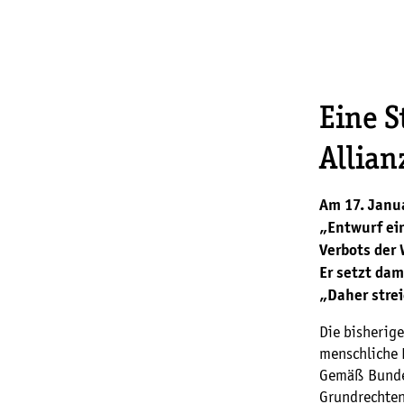
Eine 
Allian
Am 17. Janu
„Entwurf ei
Verbots der
Er setzt dam
„Daher strei
Die bisherig
menschliche 
Gemäß Bundes
Grundrechten