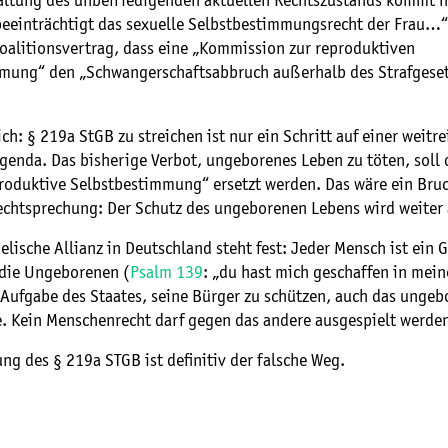
altung des unbefriedigenden aktuellen Rechtszustands kommt n
 beeinträchtigt das sexuelle Selbstbestimmungsrecht der Frau…“
Koalitionsvertrag, dass eine „Kommission zur reproduktiven
mung“ den „Schwangerschaftsabbruch außerhalb des Strafgese
ich: § 219a StGB zu streichen ist nur ein Schritt auf einer weitr
genda. Das bisherige Verbot, ungeborenes Leben zu töten, soll 
produktive Selbstbestimmung“ ersetzt werden. Das wäre ein Bruc
echtsprechung: Der Schutz des ungeborenen Lebens wird weiter
elische Allianz in Deutschland steht fest: Jeder Mensch ist ein 
 die Ungeborenen (
Psalm 139
: „du hast mich geschaffen in mein
t Aufgabe des Staates, seine Bürger zu schützen, auch das unge
e. Kein Menschenrecht darf gegen das andere ausgespielt werde
ng des § 219a STGB ist definitiv der falsche Weg.