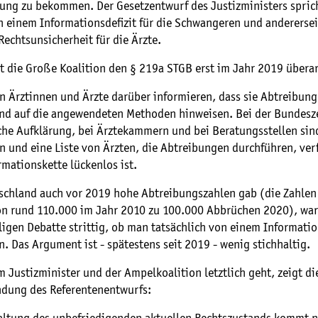
bung zu bekommen. Der Gesetzentwurf des Justizministers sprich
n einem Informationsdefizit für die Schwangeren und anderersei
echtsunsicherheit für die Ärzte.
t die Große Koalition den § 219a STGB erst im Jahr 2019 überar
en Ärztinnen und Ärzte darüber informieren, dass sie Abtreibun
d auf die angewendeten Methoden hinweisen. Bei der Bundesze
che Aufklärung, bei Ärztekammern und bei Beratungsstellen sin
n und eine Liste von Ärzten, die Abtreibungen durchführen, ver
rmationskette lückenlos ist.
tschland auch vor 2019 hohe Abtreibungszahlen gab (die Zahlen 
von rund 110.000 im Jahr 2010 zu 100.000 Abbrüchen 2020), war 
igen Debatte strittig, ob man tatsächlich von einem Informatio
. Das Argument ist - spätestens seit 2019 - wenig stichhaltig.
Justizminister und der Ampelkoalition letztlich geht, zeigt di
ndung des Referentenentwurfs: