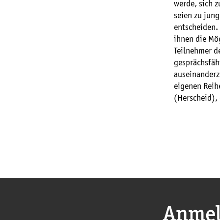
werde, sich 
seien zu jung
entscheiden.
ihnen die Mög
Teilnehmer d
gesprächsfäh
auseinanderzu
eigenen Reihe
(Herscheid), 
Anmel