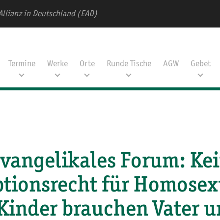
Allianz in Deutschland (EAD)
Termine
Werke
Orte
Runde Tische
AGW
Gebet
vangelikales Forum: Ke
tionsrecht für Homosex
Kinder brauchen Vater 