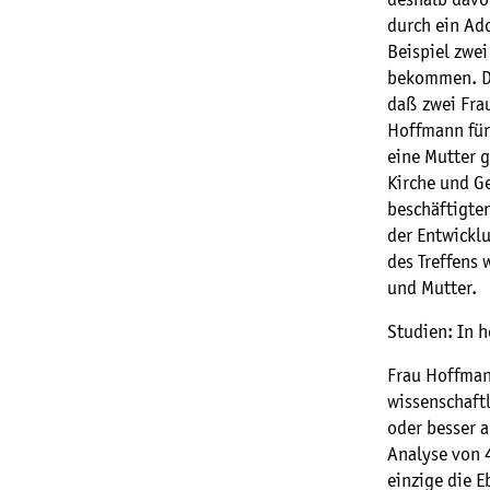
deshalb davor
durch ein Ad
Beispiel zwe
bekommen. Di
daß zwei Fra
Hoffmann für
eine Mutter 
Kirche und Ge
beschäftigte
der Entwicklu
des Treffens 
und Mutter.
Studien: In 
Frau Hoffman
wissenschaft
oder besser 
Analyse von 
einzige die 