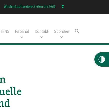
Wechsel auf andere Seiten der EAD
EiNS
Material
Kontakt
Spenden
in
uelle
und