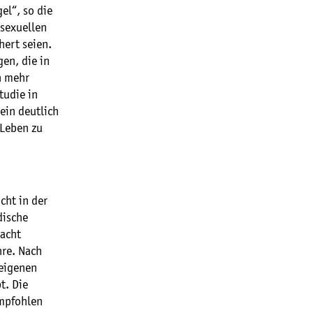
el“, so die
osexuellen
hert seien.
en, die in
n mehr
tudie in
ein deutlich
 Leben zu
cht in der
dische
 acht
hre. Nach
 eigenen
t. Die
empfohlen