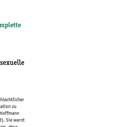
omplette
sexuelle
chlechtlicher
ration zu
a Hoffmann
). Sie warnt