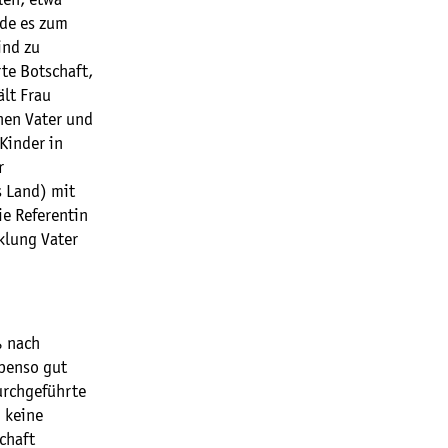
len, etwa
rde es zum
ind zu
te Botschaft,
ält Frau
nen Vater und
Kinder in
r
s Land) mit
ie Referentin
cklung Vater
ß nach
benso gut
urchgeführte
 keine
chaft