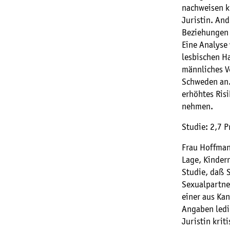
nachweisen k
Juristin. An
Beziehungen 
Eine Analyse
lesbischen H
männliches Ve
Schweden an.
erhöhtes Risi
nehmen.
Studie: 2,7 
Frau Hoffmann
Lage, Kindern
Studie, daß S
Sexualpartner
einer aus Ka
Angaben ledi
Juristin kri