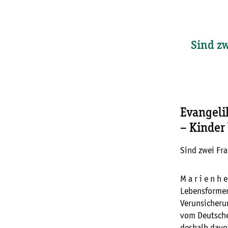
Sind zw
Evangeli
– Kinder
Sind zwei Fr
M a r i e n h
Lebensformen 
Verunsicheru
vom Deutsche