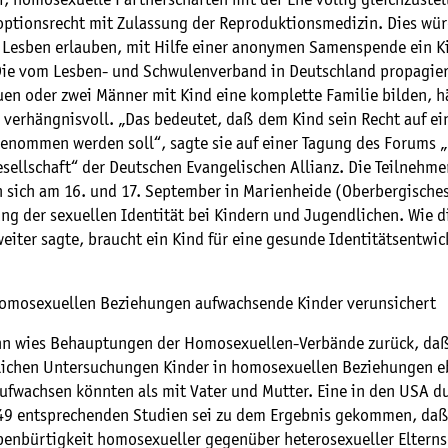
, homosexuelle Partnerschaften mit der Ehe völlig gleichzustel
optionsrecht mit Zulassung der Reproduktionsmedizin. Dies wü
i Lesben erlauben, mit Hilfe einer anonymen Samenspende ein K
e vom Lesben- und Schwulenverband in Deutschland propagier
uen oder zwei Männer mit Kind eine komplette Familie bilden, h
 verhängnisvoll. „Das bedeutet, daß dem Kind sein Recht auf ei
genommen werden soll“, sagte sie auf einer Tagung des Forums „
sellschaft“ der Deutschen Evangelischen Allianz. Die Teilnehme
n sich am 16. und 17. September in Marienheide (Oberbergische
ng der sexuellen Identität bei Kindern und Jugendlichen. Wie d
weiter sagte, braucht ein Kind für eine gesunde Identitätsentwi
homosexuellen Beziehungen aufwachsende Kinder verunsichert
n wies Behauptungen der Homosexuellen-Verbände zurück, da
lichen Untersuchungen Kinder in homosexuellen Beziehungen e
aufwachsen könnten als mit Vater und Mutter. Eine in den USA d
49 entsprechenden Studien sei zu dem Ergebnis gekommen, daß
Ebenbürtigkeit homosexueller gegenüber heterosexueller Elterns