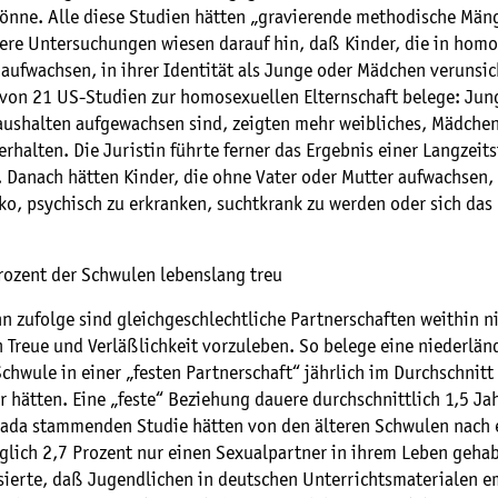
önne. Alle diese Studien hätten „gravierende methodische Mäng
dere Untersuchungen wiesen darauf hin, daß Kinder, die in hom
aufwachsen, in ihrer Identität als Junge oder Mädchen verunsic
 von 21 US-Studien zur homosexuellen Elternschaft belege: Jung
aushalten aufgewachsen sind, zeigten mehr weibliches, Mädche
rhalten. Die Juristin führte ferner das Ergebnis einer Langzeits
 Danach hätten Kinder, die ohne Vater oder Mutter aufwachsen, 
ko, psychisch zu erkranken, suchtkrank zu werden oder sich das
Prozent der Schwulen lebenslang treu
 zufolge sind gleichgeschlechtliche Partnerschaften weithin ni
 Treue und Verläßlichkeit vorzuleben. So belege eine niederlän
chwule in einer „festen Partnerschaft“ jährlich im Durchschnitt
 hätten. Eine „feste“ Beziehung dauere durchschnittlich 1,5 Ja
nada stammenden Studie hätten von den älteren Schwulen nach
glich 2,7 Prozent nur einen Sexualpartner in ihrem Leben gehab
tisierte, daß Jugendlichen in deutschen Unterrichtsmaterialen 