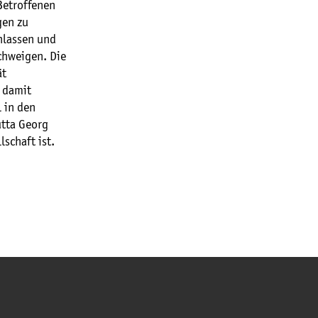
Betroffenen
gen zu
nlassen und
chweigen. Die
ät
n damit
l in den
utta Georg
lschaft ist.