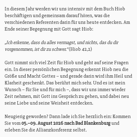
In diesem Jahr werden wir uns intensiv mit dem Buch Hiob
beschäftigen und gemeinsam darauf hören, was die
verschiedenen Referenten darin für uns heute entdecken. Am
Ende seiner Begegnung mit Gott sagt Hiob:
„Ich erkenne, dass du alles vermagst, und nichts, das du dir
vorgenommen, ist dir zu schwer.“
(Hiob 42,2)
Gott nimmt sich viel Zeit für Hiob und geht auf seine Fragen
ein. In dieser persönlichen Begegnung erkennt Hiob neu die
Größe und Macht Gottes – und gerade darin wird ihm Heil und
Klarheit geschenkt. Das berührt mich sehr. Und es ist mein
Wunsch – für Sie und für mich –, dass wir uns immer wieder
Zeit nehmen, mit Gott ins Gespräch zu gehen, und dabei neu
seine Liebe und seine Weisheit entdecken.
Neugierig geworden? Dann lade ich Sie herzlich ein: Kommen
Sie vom
05.–09. August 2026 nach Bad Blankenburg
und
erleben Sie die Allianzkonferenz selbst.