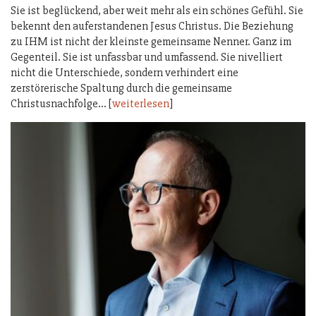
Sie ist beglückend, aber weit mehr als ein schönes Gefühl. Sie
bekennt den auferstandenen Jesus Christus. Die Beziehung
zu IHM ist nicht der kleinste gemeinsame Nenner. Ganz im
Gegenteil. Sie ist unfassbar und umfassend. Sie nivelliert
nicht die Unterschiede, sondern verhindert eine
zerstörerische Spaltung durch die gemeinsame
Christusnachfolge… [
weiterlesen
]