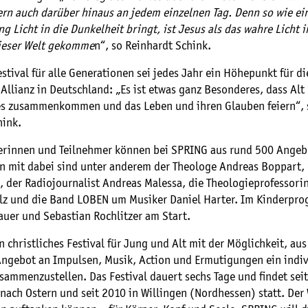
ern auch darüber hinaus an jedem einzelnen Tag. Denn so wie ei
 Licht in die Dunkelheit bringt, ist Jesus als das wahre Licht i
ieser Welt gekomme
n“, so Reinhardt Schink.
stival für alle Generationen sei jedes Jahr ein Höhepunkt für di
Allianz in Deutschland: „Es ist etwas ganz Besonderes, dass Alt
es zusammenkommen und das Leben und ihren Glauben feiern“, 
hink.
erinnen und Teilnehmer können bei SPRING aus rund 500 Angeb
en mit dabei sind unter anderem der Theologe Andreas Boppart, 
t, der Radiojournalist Andreas Malessa, die Theologieprofesso
z und die Band LOBEN um Musiker Daniel Harter. Im Kinderpr
auer und Sebastian Rochlitzer am Start.
n christliches Festival für Jung und Alt mit der Möglichkeit, au
 Angebot an Impulsen, Musik, Action und Ermutigungen ein indiv
ammenzustellen. Das Festival dauert sechs Tage und findet sei
nach Ostern und seit 2010 in Willingen (Nordhessen) statt. Der 