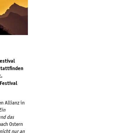
estival
stattfinden
t.
Festival
n Allianz in
Ein
und das
nach Ostern
 nicht nur an