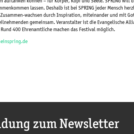
n auftanken können – für Körper, Kopf und Seele. SPRING will d
mmenkommen lassen. Deshalb ist bei SPRING jeder Mensch herz
Zusammen-wachsen durch Inspiration, miteinander und mit Got
eilnehmenden gemeinsam. Veranstalter ist die Evangelische Alli
 Rund 400 Ehrenamtliche machen das Festival möglich.
einspring.de
dung zum Newsletter