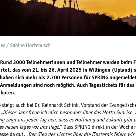
es / Sabine Hortebusch
Rund 3000 Teilnehmerinnen und Teilnehmer werden beim F
tet, das vom 21. bis 26. April 2025 in Willingen (Upland) 
r haben sich mehr als 2.700 Personen für SPRING angemelde
 Anmeldungen sind noch möglich. Auch Tagestickets für das 
boten.
 steigt auch bei Dr. Reinhardt Schink, Vorstand der Evangelische
 „
Dieses Jahr freue ich mich besonders über das Motto Sunrise. 
g zeigt uns jeden Tag neu, dass es Hoffnung und Zukunft gibt 
s neuen Tages vor uns liegt
.“ Dass SPRING direkt in der Woche 
asse da gut. „
Den
Sieg des Lichtes über die Finsternis feiern wir