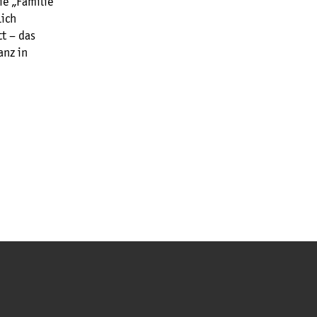
ie „Familie
lich
t – das
anz in