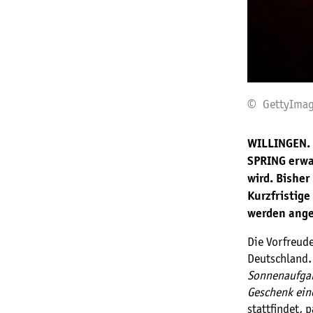
© GettyImag
WILLINGEN. 
SPRING erwar
wird. Bishe
Kurzfristige
werden ange
Die Vorfreude
Deutschland.
Sonnenaufgan
Geschenk eine
stattfindet, p