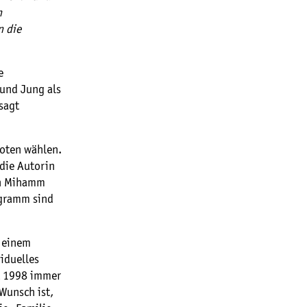
n
n die
e
 und Jung als
sagt
oten wählen.
die Autorin
rin Mihamm
ogramm sind
s einem
iduelles
t 1998 immer
Wunsch ist,