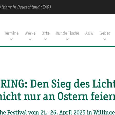
Allianz in Deutschland (EAD)
Termine
Werke
Orte
Runde Tische
AGW
Gebet
RING: Den Sieg des Lich
nicht nur an Ostern feier
che Festival vom 21.-26. April 2025 in Willinge