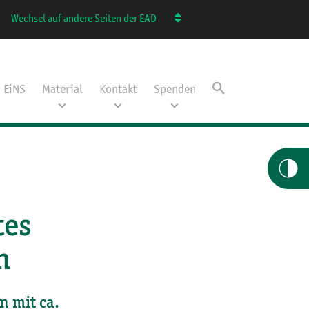
Wechsel auf andere Seiten der EAD
EiNS
Material
Kontakt
Spenden
tes
n
n mit ca.