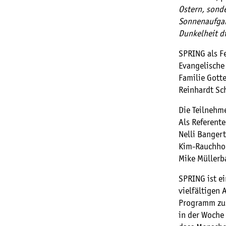
Ostern, sond
Sonnenaufgang
Dunkelheit d
SPRING als Fe
Evangelische 
Familie Gott
Reinhardt Sc
Die Teilnehm
Als Referent
Nelli Banger
Kim-Rauchhol
Mike Müllerb
SPRING ist ei
vielfältigen
Programm zus
in der Woche 