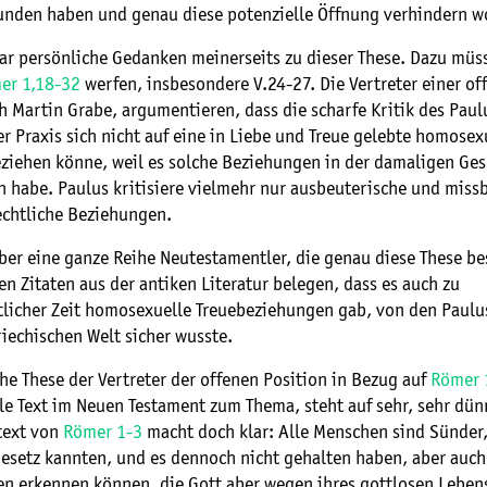
nden haben und genau diese potenzielle Öffnung verhindern wo
ar persönliche Gedanken meinerseits zu dieser These. Dazu müs
er 1,18-32
werfen, insbesondere V.24-27. Die Vertreter einer of
h Martin Grabe, argumentieren, dass die scharfe Kritik des Paul
 Praxis sich nicht auf eine in Liebe und Treue gelebte homosex
ziehen könne, weil es solche Beziehungen in der damaligen Gese
n habe. Paulus kritisiere vielmehr nur ausbeuterische und miss
echtliche Beziehungen.
ber eine ganze Reihe Neutestamentler, die genau diese These be
en Zitaten aus der antiken Literatur belegen, dass es auch zu
licher Zeit homosexuelle Treuebeziehungen gab, von den Paulus
iechischen Welt sicher wusste.
he These der Vertreter der offenen Position in Bezug auf
Römer 
ale Text im Neuen Testament zum Thema, steht auf sehr, sehr dün
text von
Römer 1-3
macht doch klar: Alle Menschen sind Sünder,
Gesetz kannten, und es dennoch nicht gehalten haben, aber auch
ten erkennen können, die Gott aber wegen ihres gottlosen Leben