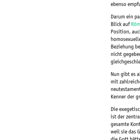
ebenso empfu
Darum ein pa
Blick auf
Röm
Position, auc
homosexueller
Beziehung be
nicht gegebe
gleichgeschl
Nun gibt es a
mit zahlreich
neutestament
Kenner der gr
Die exegetisc
ist der zentr
gesamte Kon
weil sie das 
die Gott hät