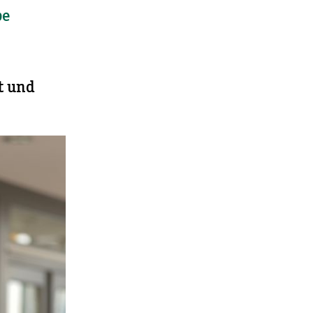
be
t und