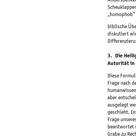
Scheuklappen
„homophob“ o
biblische Üb
diskutiert wi
Differenzier
3. Die Heili
Autorität in
Diese Formuli
Frage nach d
humanwissens
aber entschei
ausgelegt we
geschieht. In
Frage unseres
beantwortet w
Grabe zu Rech