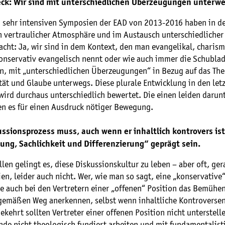
eck: Wir sind mit unterschiedlichen Überzeugungen unterwe
ch sehr intensiven Symposien der EAD von 2013-2016 haben in de
 vertraulicher Atmosphäre und im Austausch unterschiedliche
cht: Ja, wir sind in dem Kontext, den man evangelikal, charism
 konservativ evangelisch nennt oder wie auch immer die Schubla
, mit „unterschiedlichen Überzeugungen“ in Bezug auf das Th
ät und Glaube unterwegs. Diese plurale Entwicklung in den let
ird durchaus unterschiedlich bewertet. Die einen leiden darunt
en es für einen Ausdruck nötiger Bewegung.
ssionsprozess muss, auch wenn er inhaltlich kontrovers ist
ng, Sachlichkeit und Differenzierung“ geprägt sein.
llen gelingt es, diese Diskussionskultur zu leben – aber oft, ger
en, leider auch nicht. Wer, wie man so sagt, eine „konservative
lte auch bei den Vertretern einer „offenen“ Position das Bemühe
emäßen Weg anerkennen, selbst wenn inhaltliche Kontroverse
kehrt sollten Vertreter einer offenen Position nicht unterstell
de nicht theologisch fundiert arbeiten und mit fundamentalist