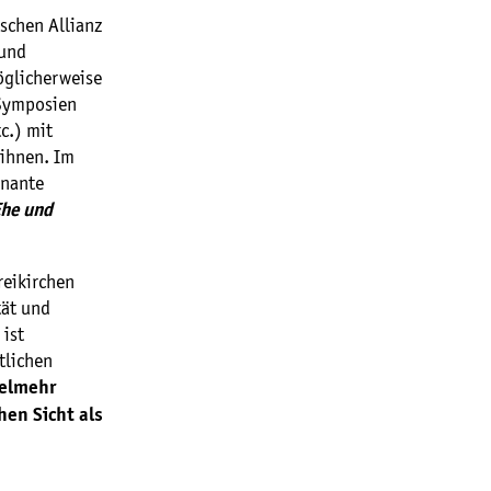
ischen Allianz
 und
öglicherweise
 Symposien
c.) mit
 ihnen. Im
gnante
Ehe und
reikirchen
ät und
 ist
tlichen
ielmehr
en Sicht als