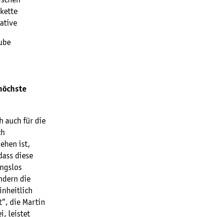
kette
vative
ube
 höchste
h auch für die
ch
ehen ist,
dass diese
ungslos
ndern die
inheitlich
t“, die Martin
, leistet