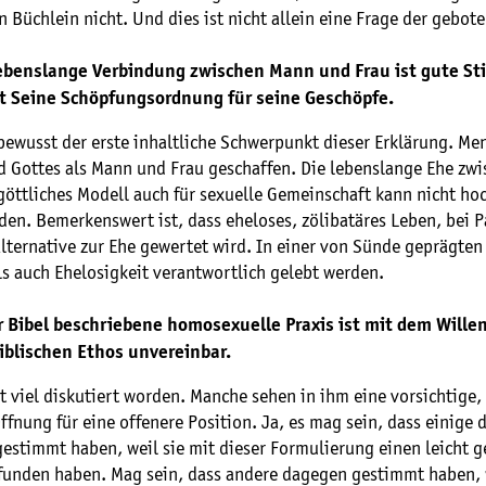
n Büchlein nicht. Und dies ist nicht allein eine Frage der gebo
lebenslange Verbindung zwischen Mann und Frau ist gute St
st Seine Schöpfungsordnung für seine Geschöpfe.
 bewusst der erste inhaltliche Schwerpunkt dieser Erklärung. Me
d Gottes als Mann und Frau geschaffen. Die lebenslange Ehe zw
göttliches Modell auch für sexuelle Gemeinschaft kann nicht h
en. Bemerkenswert ist, dass eheloses, zölibatäres Leben, bei P
Alternative zur Ehe gewertet wird. In einer von Sünde geprägte
ls auch Ehelosigkeit verantwortlich gelebt werden.
r Bibel beschriebene homosexuelle Praxis ist mit dem Wille
iblischen Ethos unvereinbar.
st viel diskutiert worden. Manche sehen in ihm eine vorsichtige,
ffnung für eine offenere Position. Ja, es mag sein, dass einige 
estimmt haben, weil sie mit dieser Formulierung einen leicht g
funden haben. Mag sein, dass andere dagegen gestimmt haben, w