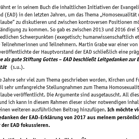
hnt er in seinem Buch die inhaltlichen Initiativen der Evangel
nd (EAD) in den letzten Jahren, um das Thema „Homosexualität
 Glaube“ zu diskutieren und zwischen kontroversen Positionen m
ständigung zu kommen. So gab es zwischen 2013 und 2016 drei
iedlichen Schwerpunkten (exegetisch; humanwissenschaftlich et
40 Teilnehmerinnen und Teilnehmern. Martin Grabe war einer von
veröffentlichte der Hauptvorstand der EAD schließlich eine prä
e als gute Stiftung Gottes – EAD beschließt Leitgedanken zur 
(s.u.).
tät
ie Jahre sehr viel zum Thema geschrieben worden, Kirchen und F
il sehr umfangreiche Stellungnahmen zum Thema Homosexualit
Glaube veröffentlicht. Die Argumente sind ausgetauscht. All dies
und ich kann in diesem Rahmen dieser sicher notwendigen inhal
einen weiteren ausführlichen Beitrag hinzufügen.
Ich möchte v
gedanken der EAD-Erklärung von 2017 aus meinem persönlich
 der EAD fokussieren.