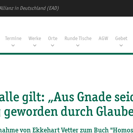
Allianz in Deutschland (EAD)
Termine
Werke
Orte
Runde Tische
AGW
Gebet
alle gilt: „Aus Gnade sei
g geworden durch Glaube
nahme von Ekkehart Vetter zum Buch "Homos