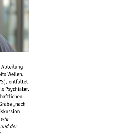
r Abteilung
its Wellen.
S), entfaltet
ls Psychiater,
haftlichen
 Grabe „nach
iskussion
 wie
 und der
"