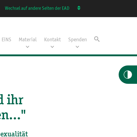
Wechsel auf andere Seiten der EAD
EiNS
Material
Kontakt
Spenden
d ihr
n..."
exualität