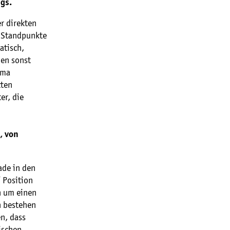
gs.
r direkten
r Standpunkte
atisch,
den sonst
ema
zten
er, die
, von
ade in den
“ Position
n um einen
n bestehen
en, dass
ischen