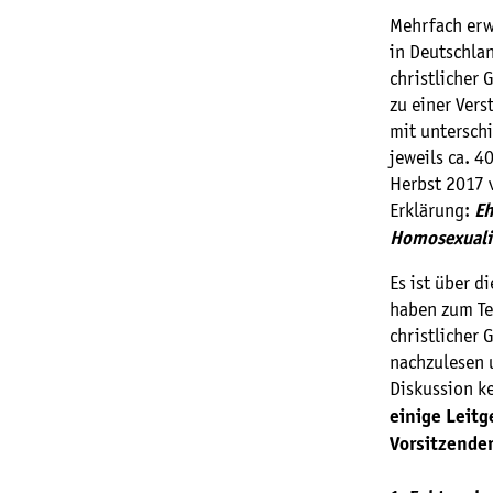
Mehrfach erwä
in Deutschla
christlicher
zu einer Ver
mit untersch
jeweils ca. 
Herbst 2017 
Erklärung:
Eh
Homosexuali
Es ist über d
haben zum Te
christlicher 
nachzulesen 
Diskussion k
einige Leit
Vorsitzender