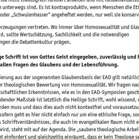
 unterwegs sind. Es ist kontraproduktiv, wenn Menschen die Eti
der „Schwulenhasser“ angeheftet werden, nur weil sie konser
erzeugungen vertreten. Wo immer über Homosexualität und Gla
rd, sollte Wertschätzung, Sachlichkeit und die notwendigen
ungen die Debattenkultur prägen.
ge Schrift ist von Gottes Geist eingegeben, zuverlässig und
 allen Fragen des Glaubens und der Lebensführung.
erung aus der sogenannten Glaubensbasis der EAD gilt natürlic
er theologischen Bewertung von Homosexualität. Wir fragen na
chaftlichen Erkenntnissen, wie es in den EAD-Symposien gesch
dender Maßstab ist letztlich die Heilige Schrift, wohl wissend, 
rden muss und dass dies auch nicht kontextfrei und voraussetz
sofern geht es hier nicht einfach nur um eine ethische Frage, so
 Schriftverständnisses, die auch im evangelikalen Raum nicht e
ird, steht mit auf der Agenda. Die „saubere theologische Arbei
t einfordert und gleichzeitig einräumt, dass er kein Theologe sei