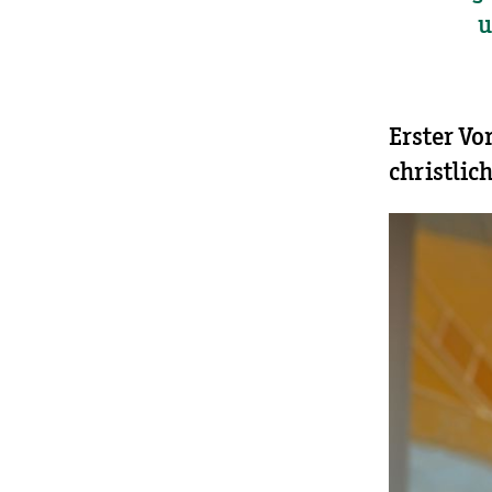
u
Erster V
christlic