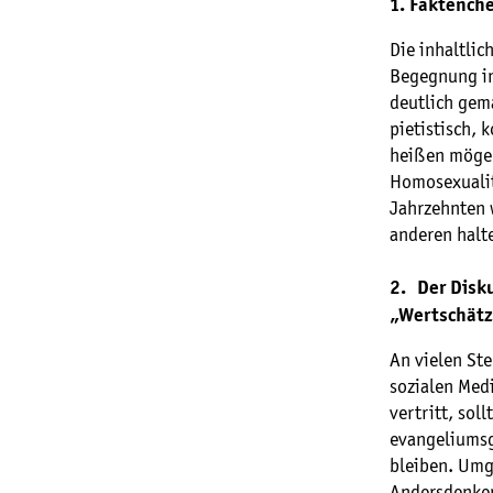
1. Faktench
Die inhaltli
Begegnung in
deutlich gema
pietistisch,
heißen mögen
Homosexualit
Jahrzehnten w
anderen halt
2. Der Disku
„Wertschätzu
An vielen Ste
sozialen Medi
vertritt, sol
evangeliumsg
bleiben. Umge
Andersdenken