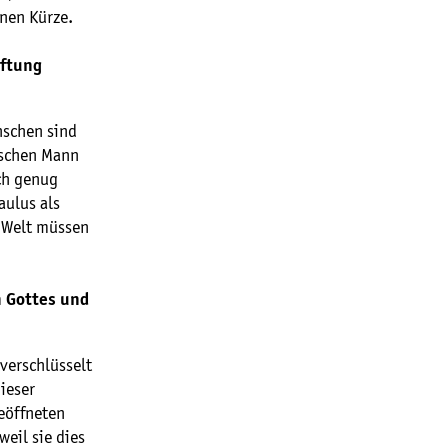
tenen Kürze.
iftung
nschen sind
ischen Mann
och genug
aulus als
n Welt müssen
n Gottes und
 verschlüsselt
dieser
eöffneten
eil sie dies