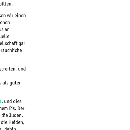
llten.
sen wir einen
fenen
us an
uelle
llschaft gar
bräuchliche
streiten, und
 als guter
1
, und dies
nem Eis. Der
 die Juden,
 die Heiden,
s „dahin