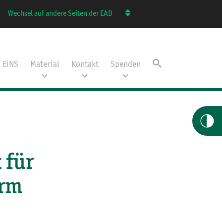
Wechsel auf andere Seiten der EAD
EiNS
Material
Kontakt
Spenden
 für
orm