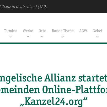
Allianz in Deutschland (EAD)
Termine
Werke
Orte
Runde Tische
AGW
Gebet
ngelische Allianz startet
meinden Online-Plattf
„Kanzel24.org“