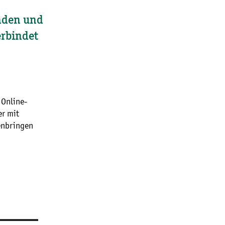
inden und
erbindet
 Online-
r mit
enbringen