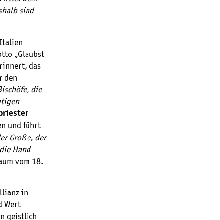
shalb sind
Italien
otto „Glaubst
rinnert, das
r den
Bischöfe, die
utigen
priester
en und führt
der Große, der
 die Hand
traum vom 18.
lianz in
d Wert
n geistlich