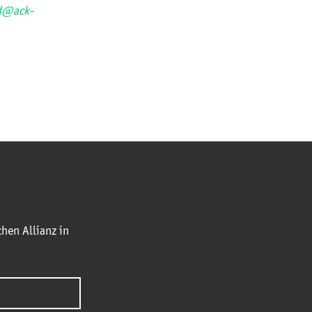
nd@ack-
hen Allianz in