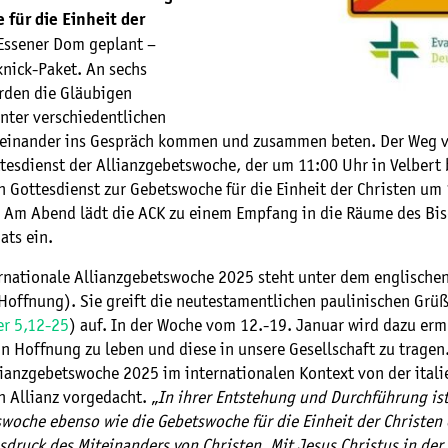
für die Einheit der
Essener Dom geplant –
knick-Paket. An sechs
rden die Gläubigen
nter verschiedentlichen
einander ins Gespräch kommen und zusammen beten. Der Weg v
tesdienst der Allianzgebetswoche, der um 11:00 Uhr in Velbert 
n Gottesdienst zur Gebetswoche für die Einheit der Christen um
 Am Abend lädt die ACK zu einem Empfang in die Räume des Bis
ats ein.
ernationale Allianzgebetswoche 2025 steht unter dem englische
Hoffnung). Sie greift die neutestamentlichen paulinischen Grüß
er 5,12-25
) auf. In der Woche vom 12.-19. Januar wird dazu erm
n Hoffnung zu leben und diese in unsere Gesellschaft zu tragen
lianzgebetswoche 2025 im internationalen Kontext von der itali
 Allianz vorgedacht. „
In ihrer Entstehung und Durchführung ist
woche ebenso wie die Gebetswoche für die Einheit der Christen 
sdruck des Miteinanders von Christen. Mit Jesus Christus in der