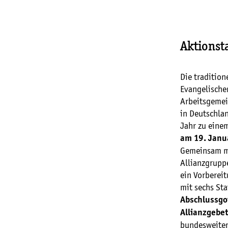
Aktionst
Die traditio
Evangelische
Arbeitsgemein
in Deutschla
Jahr zu eine
am 19. Jan
Gemeinsam mi
Allianzgrupp
ein Vorberei
mit sechs St
Abschlussgo
Allianzgebe
bundesweite