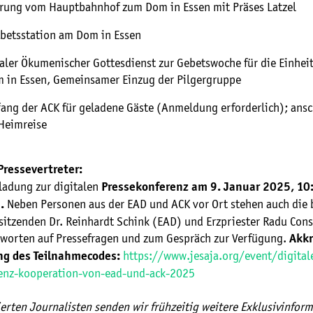
ung vom Hauptbahnhof zum Dom in Essen mit Präses Latzel
ebetsstation am Dom in Essen
aler Ökumenischer Gottesdienst zur Gebetswoche für die Einheit
m in Essen, Gemeinsamer Einzug der Pilgergruppe
ang der ACK für geladene Gäste (Anmeldung erforderlich); ans
 Heimreise
Pressevertreter:
nladung zur digitalen
Pressekonferenz am 9. Januar 2025, 10
m
Neben Personen aus der EAD und ACK vor Ort stehen auch die 
.
sitzenden Dr. Reinhardt Schink (EAD) und Erzpriester Radu Con
tworten auf Pressefragen und zum Gespräch zur Verfügung.
Akkr
https://www.jesaja.org/event/digital
ng des Teilnahmecodes:
enz-kooperation-von-ead-und-ack-2025
erten Journalisten senden wir frühzeitig weitere Exklusivinfor