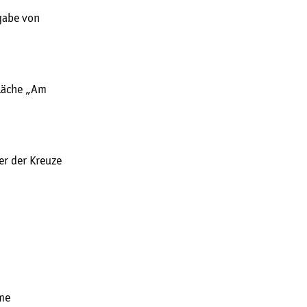
gabe von
fläche „Am
r der Kreuze
me