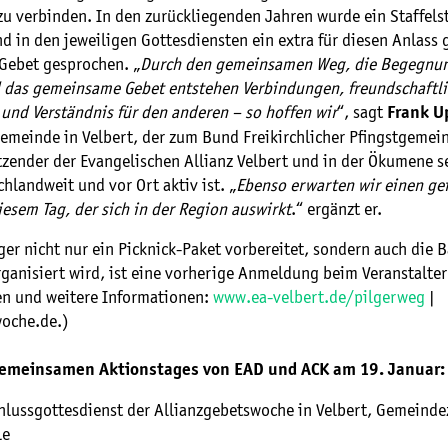
zu verbinden. In den zurückliegenden Jahren wurde ein Staffels
d in den jeweiligen Gottesdiensten ein extra für diesen Anlas
 Gebet gesprochen. „
Durch den gemeinsamen Weg, die Begegnun
 das gemeinsame Gebet entstehen Verbindungen, freundschaftl
und Verständnis für den anderen – so hoffen wir
“, sagt
Frank U
gemeinde in Velbert, der zum Bund Freikirchlicher Pfingstgemei
tzender der Evangelischen Allianz Velbert und in der Ökumene se
hlandweit und vor Ort aktiv ist. „
Ebenso erwarten wir einen gei
esem Tag, der sich in der Region auswirkt
.“ ergänzt er.
lger nicht nur ein Picknick-Paket vorbereitet, sondern auch die 
rganisiert wird, ist eine vorherige Anmeldung beim Veranstalte
 und weitere Informationen:
www.ea-velbert.de/pilgerweg
|
oche.de.)
gemeinsamen Aktionstages von EAD und ACK am 19. Januar:
hlussgottesdienst der Allianzgebetswoche in Velbert, Gemeind
le