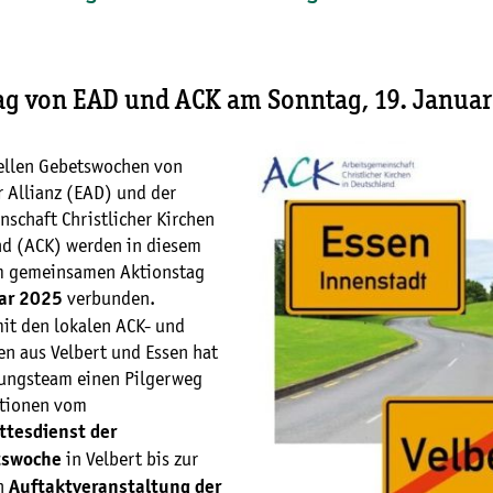
ag von EAD und ACK am Sonntag, 19. Januar
nellen Gebetswochen von
r Allianz (EAD) und der
schaft Christlicher Kirchen
nd (ACK) werden in diesem
m gemeinsamen Aktionstag
verbunden.
uar 2025
t den lokalen ACK- und
en aus Velbert und Essen hat
tungsteam einen Pilgerweg
ationen vom
ttesdienst der
in Velbert bis zur
tswoche
n
Auftaktveranstaltung der