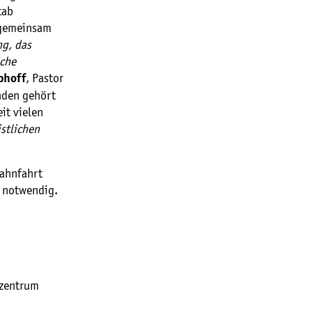
tab
s gemeinsam
g, das
iche
, Pastor
phoff
nden gehört
it vielen
stlichen
Bahnfahrt
r notwendig.
ezentrum