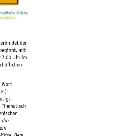
erbindet den
beginnt, mit
 17:00 Uhr im
chöflichen
n Wort
e (
1.
utigt,
. Thematisch
enischen
 die
ein
 Mitte. Dem