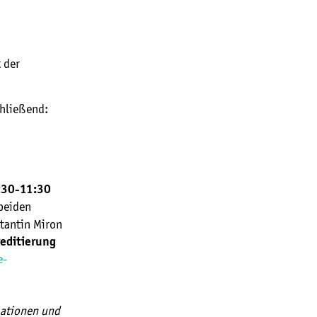
 der
chließend:
:30-11:30
beiden
stantin Miron
editierung
e-
mationen und