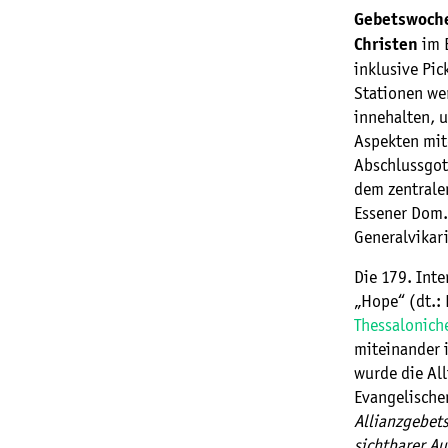
Gebetswoche 
im 
Christen
inklusive Pic
Stationen we
innehalten, u
Aspekten mit
Abschlussgot
dem zentrale
Essener Dom.
Generalvikari
Die 179. Int
„Hope“ (dt.: 
Thessalonich
miteinander i
wurde die Al
Evangelischen
Allianzgebets
sichtbarer Au