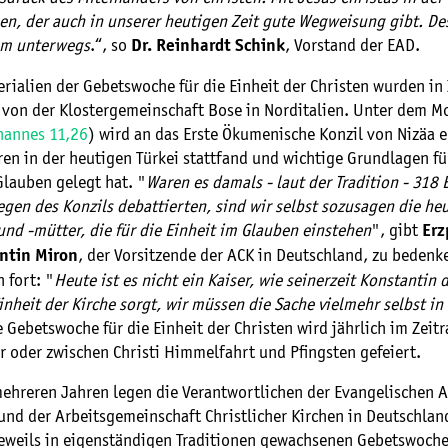
en, der auch in unserer heutigen Zeit gute Wegweisung gibt. De
am unterwegs
.“, so
, Vorstand der EAD.
Dr. Reinhardt Schink
rialien der Gebetswoche für die Einheit der Christen wurden in 
– von der Klostergemeinschaft Bose in Norditalien. Unter dem M
hannes 11,26
) wird an das Erste Ökumenische Konzil von Nizäa e
en in der heutigen Türkei stattfand und wichtige Grundlagen fü
Glauben gelegt hat. "
Waren es damals - laut der Tradition - 318 
egen des Konzils debattierten, sind wir selbst sozusagen die he
und -mütter, die für die Einheit im Glauben einstehen
", gibt
Erz
, der Vorsitzende der ACK in Deutschland, zu bedenk
ntin Miron
 fort: "
Heute ist es nicht ein Kaiser, wie seinerzeit Konstantin 
inheit der Kirche sorgt, wir müssen die Sache vielmehr selbst in
e Gebetswoche für die Einheit der Christen wird jährlich im Zei
r oder zwischen Christi Himmelfahrt und Pfingsten gefeiert.
mehreren Jahren legen die Verantwortlichen der Evangelischen Al
und der Arbeitsgemeinschaft Christlicher Kirchen in Deutschlan
 jeweils in eigenständigen Traditionen gewachsenen Gebetswoche