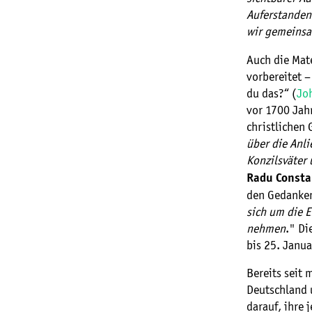
Auferstanden
wir gemeins
Auch die Mate
vorbereitet 
du das?“ (
Jo
vor 1700 Jahr
christlichen 
über die Anli
Konzilsväter 
Radu Consta
den Gedanken
sich um die E
nehmen
." Di
bis 25. Janua
Bereits seit 
Deutschland 
darauf, ihre