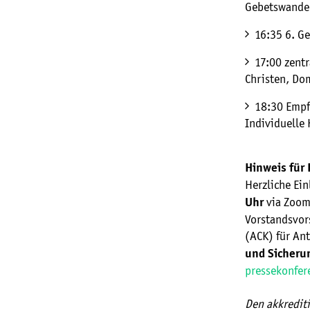
Gebetswander
16:35 6. G
17:00 zentr
Christen, Do
18:30 Empf
Individuelle
Hinweis für 
Herzliche Ei
via Zoo
Uhr
Vorstandsvor
(ACK) für An
und Sicheru
pressekonfer
Den akkrediti