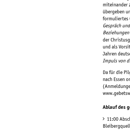
miteinander 
übergeben un
formuliertes
Gespräch und
Beziehungen 
der Christus
und als Vorsi
Jahren deutsc
Impuls von di
Da für die Pi
nach Essen o
(Anmeldungen
www.gebetsw
Ablauf des 
11:00 Absc
Bleibergquel