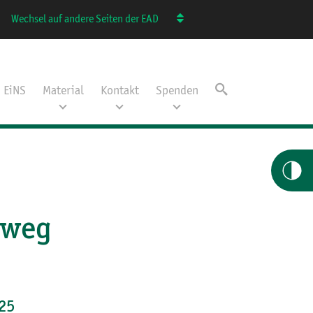
Wechsel auf andere Seiten der EAD
EiNS
Material
Kontakt
Spenden
rweg
25