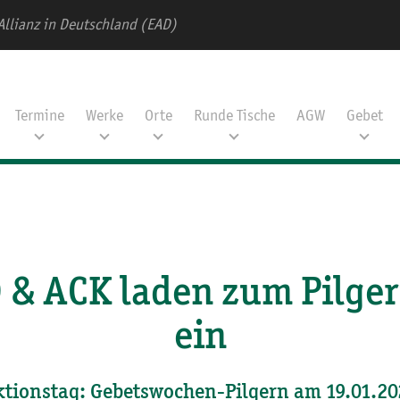
Allianz in Deutschland (EAD)
Termine
Werke
Orte
Runde Tische
AGW
Gebet
 & ACK laden zum Pilge
ein
ktionstag: Gebetswochen-Pilgern am 19.01.20