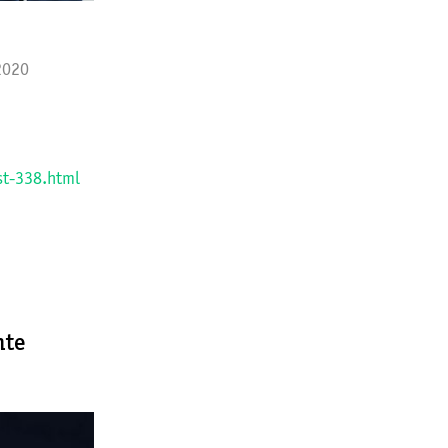
2020
st-338.html
nte