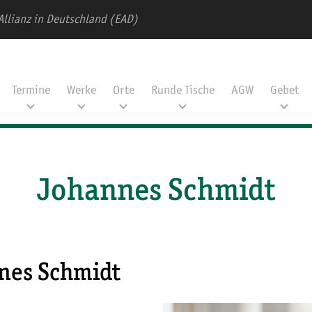
Allianz in Deutschland (EAD)
Termine
Werke
Orte
Runde Tische
AGW
Gebet
Johannes Schmidt
nes Schmidt