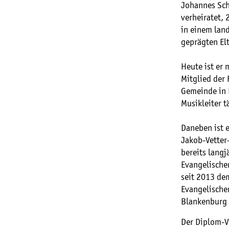
Johannes Sch
verheiratet,
in einem land
geprägten El
Heute ist er 
Mitglied der 
Gemeinde in 
Musikleiter t
Daneben ist e
Jakob-Vetter
bereits langj
Evangelischen
seit 2013 dem
Evangelische
Blankenburg
Der Diplom-V