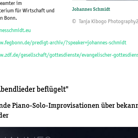
Beamter im
Johannes Schmidt
erium für Wirtschaft und
in Bonn.
© Tanja Kibogo Photography
nesschmidt.eu
w.fegbonn.de/predigt-archiv/?speaker=johannes-schmidt
w.zdf.de/gesellschaft/gottesdienste/evangelischer-gottesdien
bendlieder beflügelt"
nde Piano-Solo-Improvisationen über bekan
der