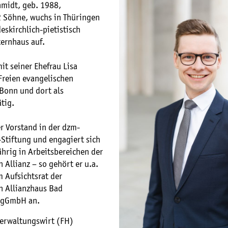
midt, geb. 1988,
 2 Söhne, wuchs in Thüringen
eskirchlich-pietistisch
ternhaus auf.
mit seiner Ehefrau Lisa
Freien evangelischen
Bonn und dort als
ätig.
r Vorstand in der dzm-
-Stiftung und engagiert sich
ährig in Arbeitsbereichen der
 Allianz – so gehört er u.a.
 Aufsichtsrat der
n Allianzhaus Bad
 gGmbH an.
erwaltungswirt (FH)